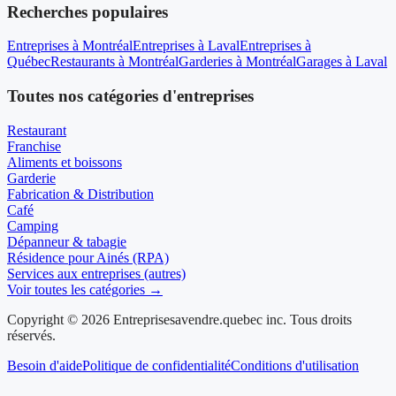
Recherches populaires
Entreprises à Montréal
Entreprises à Laval
Entreprises à
Québec
Restaurants à Montréal
Garderies à Montréal
Garages à Laval
Toutes nos catégories d'entreprises
Restaurant
Franchise
Aliments et boissons
Garderie
Fabrication & Distribution
Café
Camping
Dépanneur & tabagie
Résidence pour Ainés (RPA)
Services aux entreprises (autres)
Voir toutes les catégories →
Copyright © 2026 Entreprisesavendre.quebec inc. Tous droits
réservés.
Besoin d'aide
Politique de confidentialité
Conditions d'utilisation