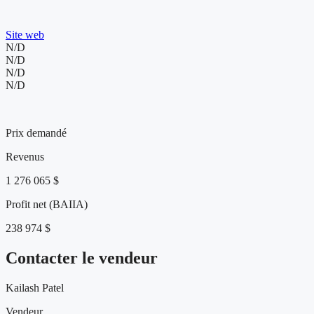
Présence web et visibilité de l'entreprise
Site web
N/D
N/D
N/D
N/D
525 000 $
Prix demandé
Revenus
1 276 065 $
Profit net (BAIIA)
238 974 $
Contacter le vendeur
Kailash Patel
Vendeur