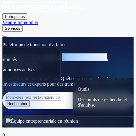
Entreprises
Vendre
Immobilier
Services
Plateforme de transition d'affaires
Acheter ou vendre
une entreprise
,
ortunités
simplement.
0 annonces actives
La plateforme de référence au Québec qui connecte entrepreneurs,
investisseurs et experts pour des transitions d'affaires réussies.
Outils
Des outils de recherche et
Rechercher
d'analyse
Voir les annonces
Vendre une entreprise
0+