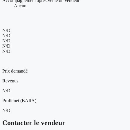
Accompagnement après-vente du vendeur
Aucun
Présence web et visibilité de l'entreprise
N/D
N/D
N/D
N/D
N/D
270 000 $
Prix demandé
Revenus
N/D
Profit net (BAIIA)
N/D
Contacter le vendeur