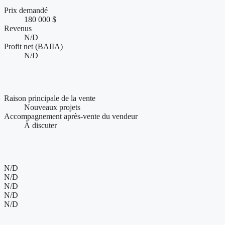
Prix demandé
180 000 $
Revenus
N/D
Profit net (BAIIA)
N/D
Conditions de vente et accompagnement
Raison principale de la vente
Nouveaux projets
Accompagnement après-vente du vendeur
À discuter
Présence web et visibilité de l'entreprise
N/D
N/D
N/D
N/D
N/D
180 000 $