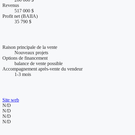
Revenus
517 000 $
Profit net (BAIIA)
35 790 $
Conditions de vente et accompagnement
Raison principale de la vente
Nouveaux projets
Options de financement
balance de vente possible
Accompagnement après-vente du vendeur
1-3 mois
Présence web et visibilité de l'entreprise
Site web
N/D
N/D
N/D
N/D
200 000 $