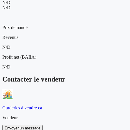
N/D
N/D
1 449 000 $
Prix demandé
Revenus
N/D
Profit net (BAIIA)
N/D
Contacter le vendeur
Garderies à vendre.ca
Vendeur
Envoyer un message