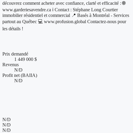
découvrez comment acheter avec confiance, clarté et efficacité : 🌐
www.garderiesavendre.ca ℹ Contact : Stéphane Long Courtier
immobilier résidentiel et commercial 📍 Basés à Montréal - Services
partout au Québec 💻 www.profusion.global Contactez-nous pour
les détails !
Chiffres clés et performance financière
Prix demandé
1 449 000 $
Revenus
N/D
Profit net (BAIIA)
N/D
Conditions de vente et accompagnement
Présence web et visibilité de l'entreprise
N/D
N/D
N/D