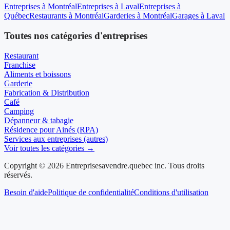
Entreprises à Montréal
Entreprises à Laval
Entreprises à
Québec
Restaurants à Montréal
Garderies à Montréal
Garages à Laval
Toutes nos catégories d'entreprises
Restaurant
Franchise
Aliments et boissons
Garderie
Fabrication & Distribution
Café
Camping
Dépanneur & tabagie
Résidence pour Ainés (RPA)
Services aux entreprises (autres)
Voir toutes les catégories →
Copyright © 2026 Entreprisesavendre.quebec inc. Tous droits
réservés.
Besoin d'aide
Politique de confidentialité
Conditions d'utilisation