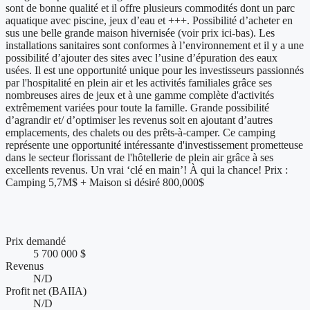
sont de bonne qualité et il offre plusieurs commodités dont un parc
aquatique avec piscine, jeux d’eau et +++. Possibilité d’acheter en
sus une belle grande maison hivernisée (voir prix ici-bas). Les
installations sanitaires sont conformes à l’environnement et il y a une
possibilité d’ajouter des sites avec l’usine d’épuration des eaux
usées. Il est une opportunité unique pour les investisseurs passionnés
par l'hospitalité en plein air et les activités familiales grâce ses
nombreuses aires de jeux et à une gamme complète d'activités
extrêmement variées pour toute la famille. Grande possibilité
d’agrandir et/ d’optimiser les revenus soit en ajoutant d’autres
emplacements, des chalets ou des prêts-à-camper. Ce camping
représente une opportunité intéressante d'investissement prometteuse
dans le secteur florissant de l'hôtellerie de plein air grâce à ses
excellents revenus. Un vrai ‘clé en main’! À qui la chance! Prix :
Camping 5,7M$ + Maison si désiré 800,000$
Chiffres clés et performance financière
Prix demandé
5 700 000 $
Revenus
N/D
Profit net (BAIIA)
N/D