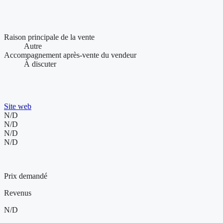
Conditions de vente et accompagnement
Raison principale de la vente
Autre
Accompagnement après-vente du vendeur
À discuter
Présence web et visibilité de l'entreprise
Site web
N/D
N/D
N/D
N/D
5 700 000 $
Prix demandé
Revenus
N/D