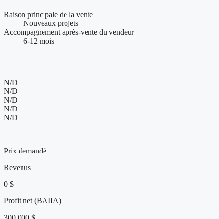
Raison principale de la vente
Nouveaux projets
Accompagnement après-vente du vendeur
6-12 mois
Présence web et visibilité de l'entreprise
N/D
N/D
N/D
N/D
N/D
698 000 $
Prix demandé
Revenus
0 $
Profit net (BAIIA)
300 000 $