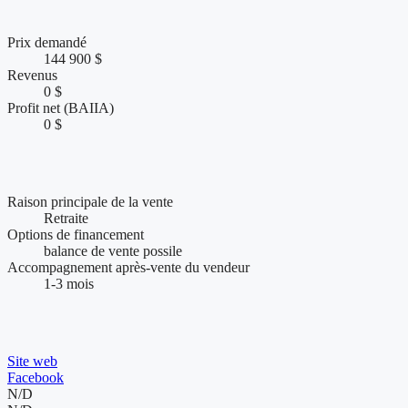
Chiffres clés et performance financière
Prix demandé
144 900 $
Revenus
0 $
Profit net (BAIIA)
0 $
Conditions de vente et accompagnement
Raison principale de la vente
Retraite
Options de financement
balance de vente possile
Accompagnement après-vente du vendeur
1-3 mois
Présence web et visibilité de l'entreprise
Site web
Facebook
N/D