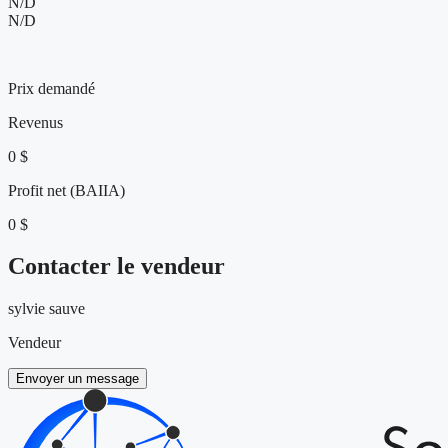
N/D
N/D
144 900 $
Prix demandé
Revenus
0 $
Profit net (BAIIA)
0 $
Contacter le vendeur
sylvie sauve
Vendeur
Envoyer un message