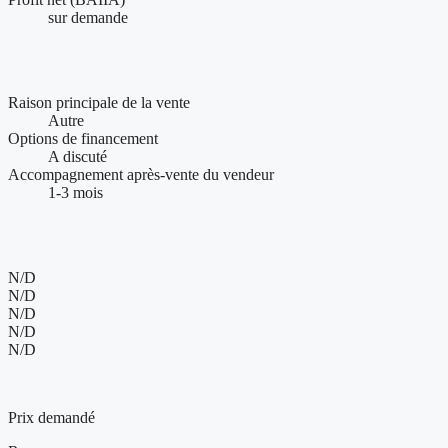
sur demande
Conditions de vente et accompagnement
Raison principale de la vente
Autre
Options de financement
A discuté
Accompagnement après-vente du vendeur
1-3 mois
Présence web et visibilité de l'entreprise
N/D
N/D
N/D
N/D
N/D
1 250 000 $
Prix demandé