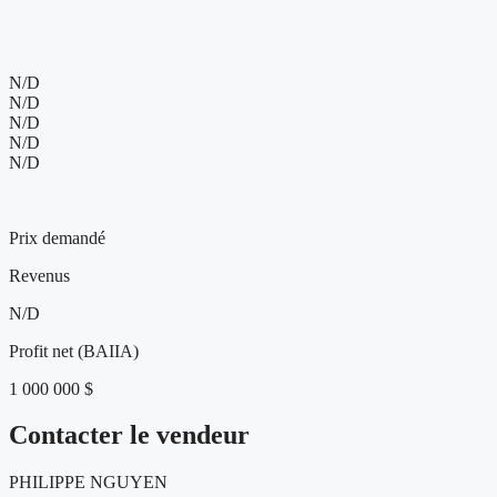
Présence web et visibilité de l'entreprise
N/D
N/D
N/D
N/D
N/D
5 000 000 $
Prix demandé
Revenus
N/D
Profit net (BAIIA)
1 000 000 $
Contacter le vendeur
PHILIPPE NGUYEN