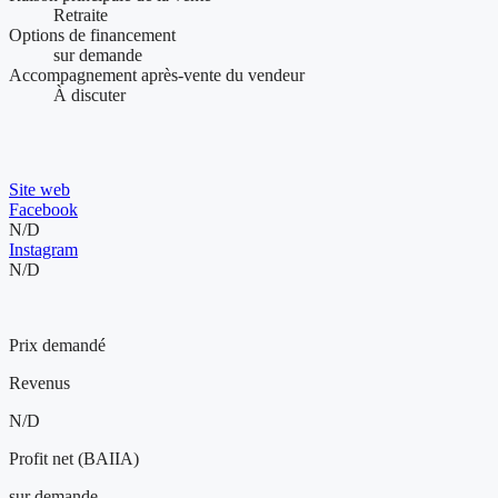
Retraite
Options de financement
sur demande
Accompagnement après-vente du vendeur
À discuter
Présence web et visibilité de l'entreprise
Site web
Facebook
N/D
Instagram
N/D
230 000 $
Prix demandé
Revenus
N/D
Profit net (BAIIA)
sur demande