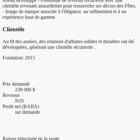
réseau développé - Possibilité de revenus récurrents avec une
clientèle revenant annuellemet pour renouveler ses décors des Fêtes.
- Image de marque associée à l'élégance, au raffinement et à un
expérience haut de gamme
Clientèle
Au fil des années, des relations d'affaires solides et durables ont été
développées, générant une clientèle récurrente .
Fondation: 2015
Chiffres clés et performance financière
Prix demandé
230 000 $
Revenus
N/D
Profit net (BAIIA)
sur demande
Conditions de vente et accompagnement
Raison principale de la vente