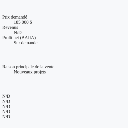
Chiffres clés et performance financière
Prix demandé
185 000 $
Revenus
N/D
Profit net (BAIIA)
Sur demande
Conditions de vente et accompagnement
Raison principale de la vente
Nouveaux projets
Présence web et visibilité de l'entreprise
N/D
N/D
N/D
N/D
N/D
185 000 $