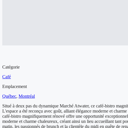
Aperçu de l'entreprise à vendre
Catégorie
Café
Emplacement
Québec
,
Montréal
Situé à deux pas du dynamique Marché Atwater, ce café-bistro magnifi
L'espace a été reconçu avec goût, alliant élégance moderne et charme 
café-bistro magnifiquement rénové offre une opportunité exceptionnelle
moderne et charme chaleureux, créant ainsi un lieu accueillant tant pou
matin, les passionnés de brunch et la clientèle du midi en quête de repa