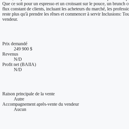
Que ce soit pour un espresso et un croissant sur le pouce, un brunch c
flux constant de clients, incluant les acheteurs du marché, les professi
reste plus qu'à prendre les rênes et commencer à servir Inclusions: Tou
vendeur.
Chiffres clés et performance financière
Prix demandé
249 900 $
Revenus
N/D
Profit net (BAIIA)
N/D
Conditions de vente et accompagnement
Raison principale de la vente
Autre
Accompagnement après-vente du vendeur
Aucun
Présence web et visibilité de l'entreprise