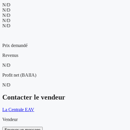
N/D
N/D
N/D
N/D
N/D
249 900 $
Prix demandé
Revenus
N/D
Profit net (BAIIA)
N/D
Contacter le vendeur
La Centrale EAV
Vendeur
Envoyer un message