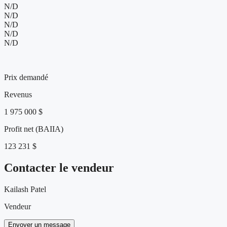
N/D
N/D
N/D
N/D
N/D
395 000 $
Prix demandé
Revenus
1 975 000 $
Profit net (BAIIA)
123 231 $
Contacter le vendeur
Kailash Patel
Vendeur
Envoyer un message