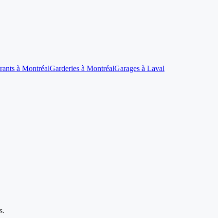
rants à Montréal
Garderies à Montréal
Garages à Laval
s.