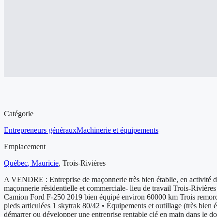
Aperçu de l'entreprise à vendre
Catégorie
Entrepreneurs généraux
Machinerie et équipements
Emplacement
Québec
, Mauricie
,
Trois-Rivières
A VENDRE : Entreprise de maçonnerie très bien établie, en activité dep
maçonnerie résidentielle et commerciale- lieu de travail Trois-Rivière
Camion Ford F-250 2019 bien équipé environ 60000 km Trois remorque
pieds articulées 1 skytrak 80/42 • Équipements et outillage (très bien 
démarrer ou développer une entreprise rentable clé en main dans le do