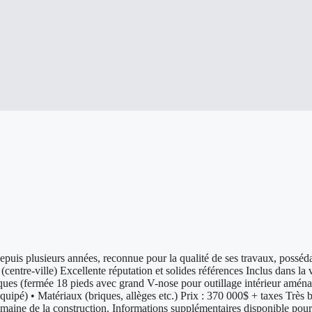
uis plusieurs années, reconnue pour la qualité de ses travaux, possédan
s (centre-ville) Excellente réputation et solides références Inclus dans 
s (fermée 18 pieds avec grand V-nose pour outillage intérieur aména
équipé) • Matériaux (briques, allèges etc.) Prix : 370 000$ + taxes Très 
maine de la construction. Informations supplémentaires disponible pour 