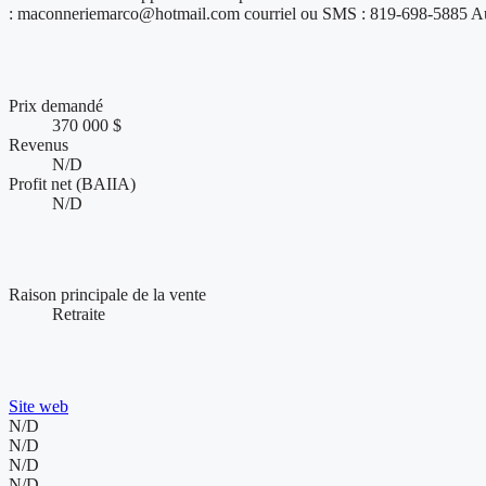
: maconneriemarco@hotmail.com courriel ou SMS : 819-698-5885 Au 
Chiffres clés et performance financière
Prix demandé
370 000 $
Revenus
N/D
Profit net (BAIIA)
N/D
Conditions de vente et accompagnement
Raison principale de la vente
Retraite
Présence web et visibilité de l'entreprise
Site web
N/D
N/D
N/D
N/D