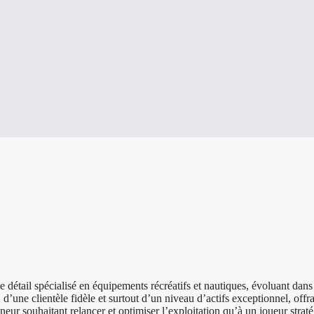
 détail spécialisé en équipements récréatifs et nautiques, évoluant dans
’une clientèle fidèle et surtout d’un niveau d’actifs exceptionnel, offr
ur souhaitant relancer et optimiser l’exploitation qu’à un joueur stratég