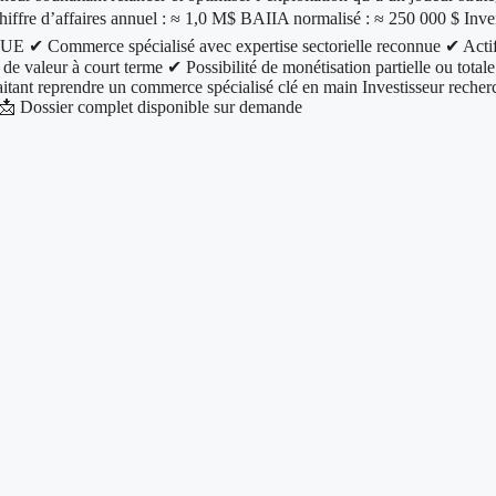
ffre d’affaires annuel : ≈ 1,0 M$ BAIIA normalisé : ≈ 250 000 $ Invent
e spécialisé avec expertise sectorielle reconnue ✔ Actifs corpo
n de valeur à court terme ✔ Possibilité de monétisation partielle ou total
prendre un commerce spécialisé clé en main Investisseur recherchan
nce 📩 Dossier complet disponible sur demande