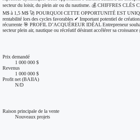
secteur du loisir, du plein air ou du nautisme. 💰 CHIFFRES CLÉS Chi
M$ à 1,5 M$ 🚀 POURQUOI CETTE OPPORTUNITÉ EST UNIQUE ✔ Commerc
rentabilité lors des cycles favorables ✔ Important potentiel de créatio
récurrente 🎯 PROFIL D’ACQUÉREUR IDÉAL Entrepreneur souhaitant re
secteur plein air, nautique ou récréatif désirant accélérer sa croissa
Chiffres clés et performance financière
Prix demandé
1 000 000 $
Revenus
1 000 000 $
Profit net (BAIIA)
N/D
Conditions de vente et accompagnement
Raison principale de la vente
Nouveaux projets
Présence web et visibilité de l'entreprise