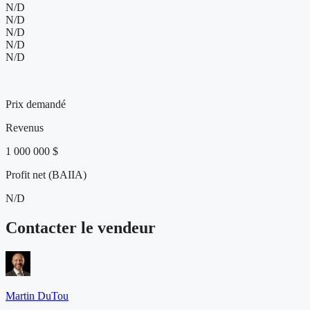
N/D
N/D
N/D
N/D
N/D
1 000 000 $
Prix demandé
Revenus
1 000 000 $
Profit net (BAIIA)
N/D
Contacter le vendeur
Martin DuTou